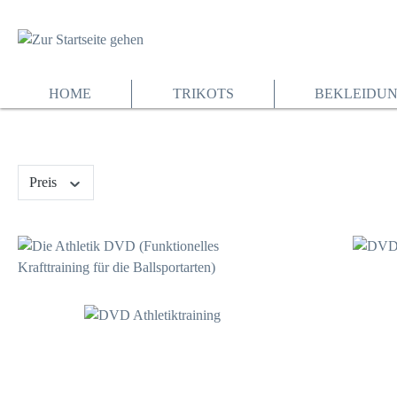
springen
Zur Hauptnavigation springen
HOME
TRIKOTS
BEKLEIDU
Preis
64,00 €*
23,95 €*