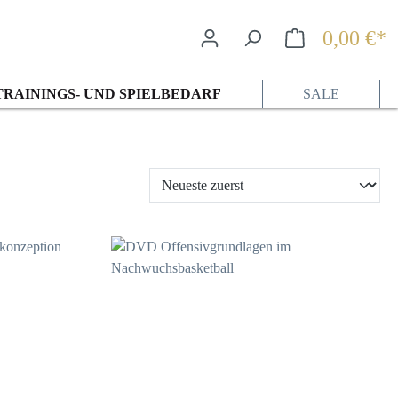
0,00 €*
Wa
TRAININGS- UND SPIELBEDARF
SALE
23,95 €*