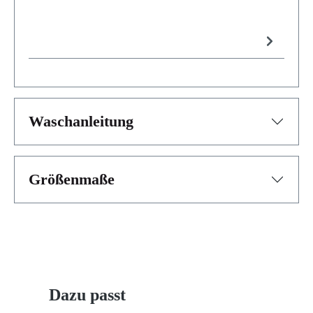
Waschanleitung
Größenmaße
Produktgalerie überspringen
Dazu passt